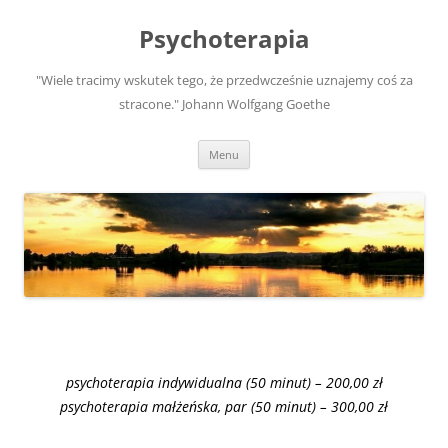
Psychoterapia
"Wiele tracimy wskutek tego, że przedwcześnie uznajemy coś za
stracone." Johann Wolfgang Goethe
Przejdź
Menu
do
treści
psychoterapia indywidualna (50 minut) – 200,00 zł
psychoterapia małżeńska, par (50 minut) – 300,00 zł